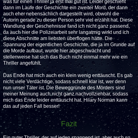
was für einen Thriller ja erst mal gut ist. Leider geschieht
dann im Laufe der Geschichte ein zweiter Mord, der dann
auch eher nebensächlich dargestellt wird, obwohl die
Autorin gerade zu dieser Person sehr viel erzählt hat. Diese
Wandlung der Geschehnisse fand ich nicht ganz passend,
da auch hier die Polizeiarbeit sehr langatmig wirkt und ich
diese Abschnitte am liebsten überflogen hätte. Die
Spannung der eigentlichen Geschichte, die ja im Grunde auf
die Morde aufbaut, wurde hier abgeschwächt und
stellenweise hat sich das Buch nicht einmal mehr wie ein
Thriller angefühlt.
Das Ende hat mich auch ein klein wenig enttäuscht. Es gab
nicht viele Verdächtige, sodass schnell klar ist, wer denn
nun unser Täter ist. Die Beweggründe des Mörders sind
meiner Meinung auch nicht ganz nachvollziehbar, sodass
mich das Ende leider enttäuscht hat. Hilary Norman kann
das auf jeden Fall besser!
Fazit
Ein guter Thriller, der auf jeden spannend ist, aber auch so