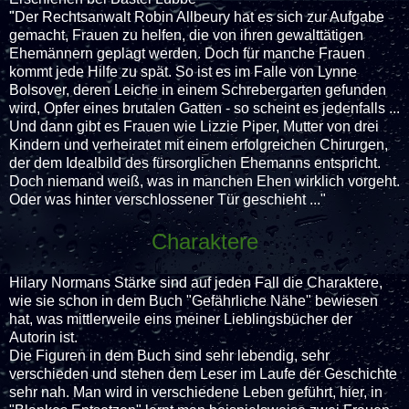
"Der Rechtsanwalt Robin Allbeury hat es sich zur Aufgabe
gemacht, Frauen zu helfen, die von ihren gewalttätigen
Ehemännern geplagt werden. Doch für manche Frauen
kommt jede Hilfe zu spät. So ist es im Falle von Lynne
Bolsover, deren Leiche in einem Schrebergarten gefunden
wird, Opfer eines brutalen Gatten - so scheint es jedenfalls ...
Und dann gibt es Frauen wie Lizzie Piper, Mutter von drei
Kindern und verheiratet mit einem erfolgreichen Chirurgen,
der dem Idealbild des fürsorglichen Ehemanns entspricht.
Doch niemand weiß, was in manchen Ehen wirklich vorgeht.
Oder was hinter verschlossener Tür geschieht ..."
Charaktere
Hilary Normans Stärke sind auf jeden Fall die Charaktere,
wie sie schon in dem Buch "Gefährliche Nähe" bewiesen
hat, was mittlerweile eins meiner Lieblingsbücher der
Autorin ist.
Die Figuren in dem Buch sind sehr lebendig, sehr
verschieden und stehen dem Leser im Laufe der Geschichte
sehr nah. Man wird in verschiedene Leben geführt, hier, in